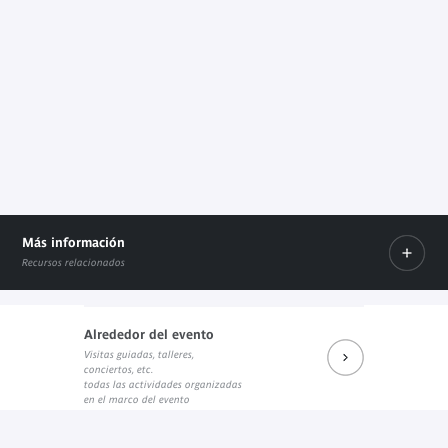
Más información
Recursos relacionados
Alrededor del evento
Visitas guiadas, talleres,
Le livre sur le site de l'éditeur
Le site de Laetitia Bianchi
conciertos, etc.
Enlace externo
Enlace externo
todas las actividades organizadas
en el marco del evento