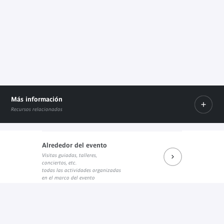
Más información
Recursos relacionados
Alrededor del evento
Visitas guiadas, talleres,
Prochains rendez-vous du salon de lecture J. Kerchache
conciertos, etc.
Internal link
todas las actividades organizadas
en el marco del evento