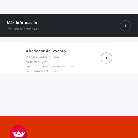
Más información
Recursos relacionados
Alrededor del evento
Aux éditions du Seuil
Visitas guiadas, talleres,
Enlace externo
Prochains rendez-vous du salon de lecture J. Kerchache
conciertos, etc.
Internal link
todas las actividades organizadas
en el marco del evento