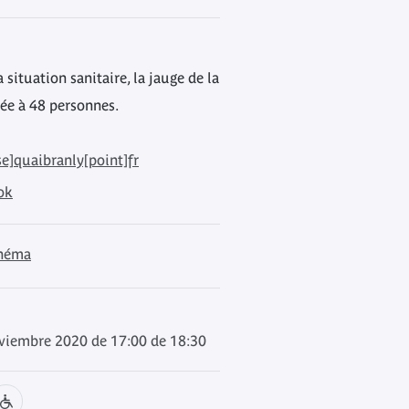
 situation sanitaire, la jauge de la
tée à 48 personnes.
e]quaibranly[point]fr
ok
inéma
oviembre 2020 de 17:00 de 18:30