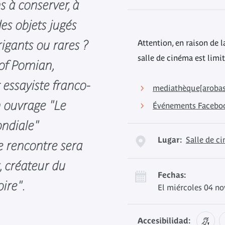
s à conserver, à
es objets jugés
rigants ou rares ?
Attention, en raison de la
salle de cinéma est limi
of Pomian,
 essayiste franco-
mediathèque[arobas
n ouvrage "Le
Événements Facebo
ondiale"
Lugar:
Salle de c
te rencontre sera
 créateur du
Fechas:
oire".
El miércoles 04 n
Accesibilidad: