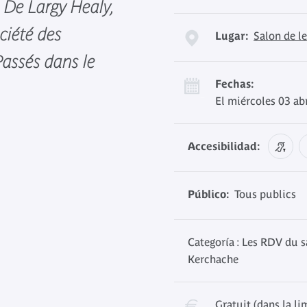
a De Largy Healy,
ciété des
Lugar:
Salon de l
Passés dans le
Fechas:
El miércoles 03 ab
Accesibilidad:
Público:
Tous publics
Categoría : Les RDV du s
Kerchache
Gratuit (dans la li