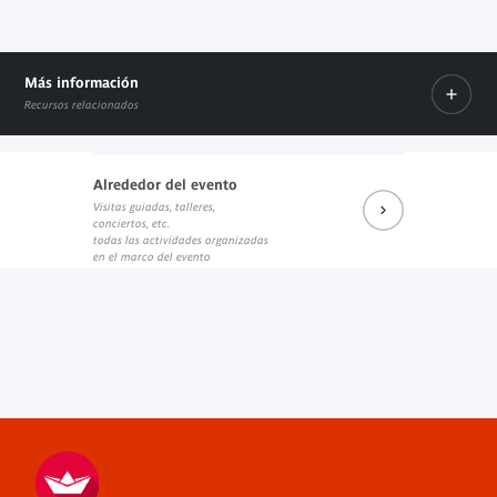
Más información
Recursos relacionados
Alrededor del evento
Visitas guiadas, talleres,
Prochains rendez-vous du salon de lecture JK
Réécouter les dernières rencontres
Prochains événements sur Fa
conciertos, etc.
Enlace externo
Enlace externo
Enlace externo
todas las actividades organizadas
en el marco del evento