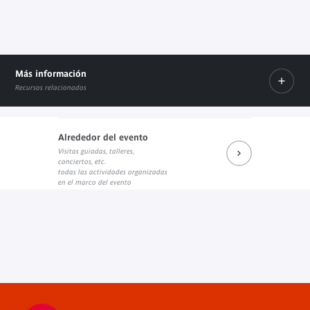
Más información
Recursos relacionados
Alrededor del evento
Visitas guiadas, talleres,
Prochains rendez-vous du salon de lecture JK
Réécouter les dernières rencontres
Prochains événements sur Fa
conciertos, etc.
Enlace externo
Enlace externo
Enlace externo
todas las actividades organizadas
en el marco del evento