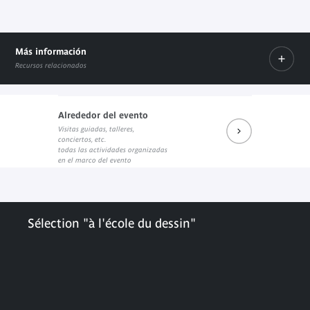
Más información
Recursos relacionados
Alrededor del evento
Visitas guiadas, talleres,
Boite Arts Graphique "à l'école du dessin"
Musée national de l'Education de Rouen
conciertos, etc.
Internal link
Enlace externo
todas las actividades organizadas
en el marco del evento
Sélection "à l'école du dessin"