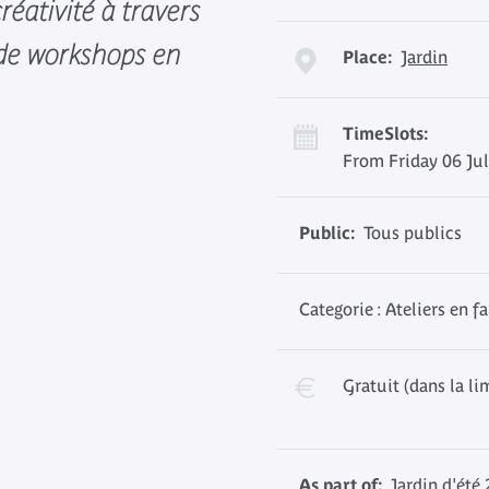
créativité à travers
de workshops en
Place:
Jardin
TimeSlots:
From Friday 06 Ju
Public:
Tous publics
Categorie : Ateliers en f
Gratuit (dans la li
As part of:
Jardin d'été