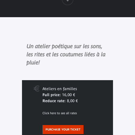
Un atelier poétique sur les sons,
les rites et les coutumes liées à la
pluie!
Ateliers en familles
Full price:
16,00 €
Reduce rate:
8,00 €
Click here to see all rates
PURCHASE YOUR TICKET