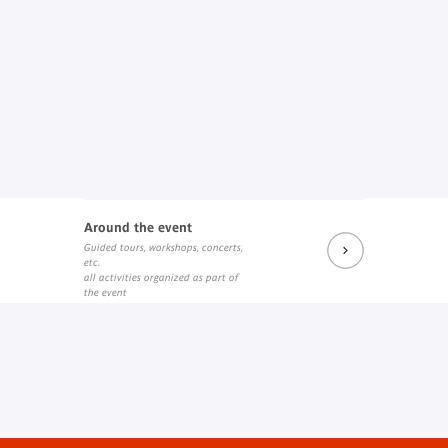
Around the event
Guided tours, workshops, concerts,
etc.
all activities organized as part of
the event