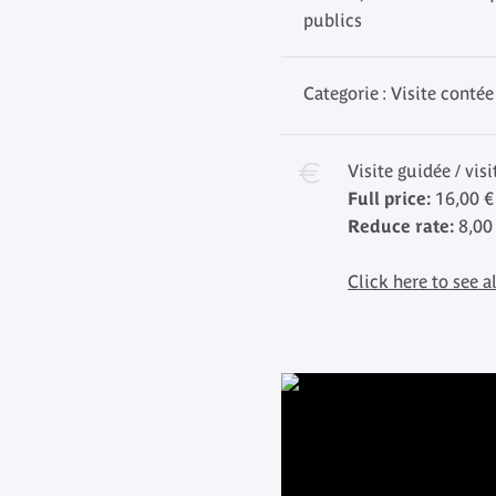
publics
Categorie : Visite contée
Visite guidée / vis
Full price:
16,00 €
Reduce rate:
8,00
Click here to see al