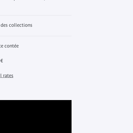
 des collections
ite contée
 €
l rates