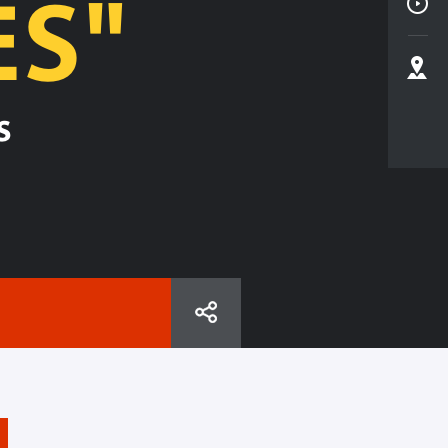
ES"
s