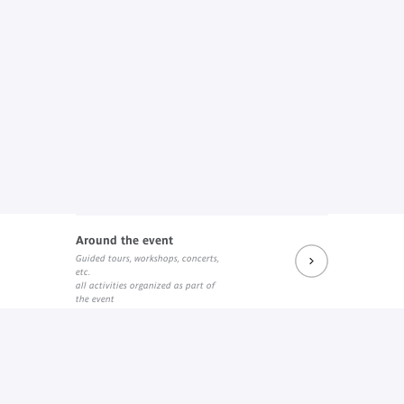
Around the event
Guided tours, workshops, concerts,
etc.
all activities organized as part of
the event