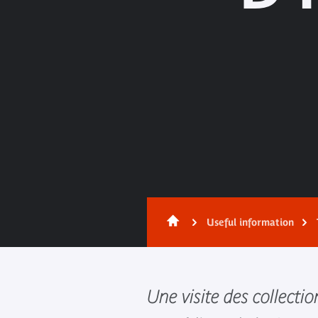
Useful information
Une visite des collectio