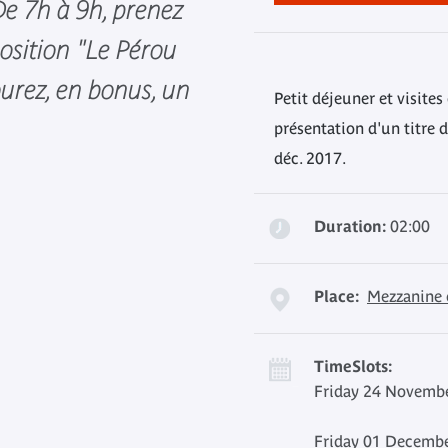
De 7h à 9h, prenez
position "Le Pérou
ourez, en bonus, un
Petit déjeuner et visites
présentation d'un titre 
déc. 2017.
Duration:
02:00
Place:
Mezzanine 
TimeSlots:
Friday 24 Novembe
Friday 01 Decembe