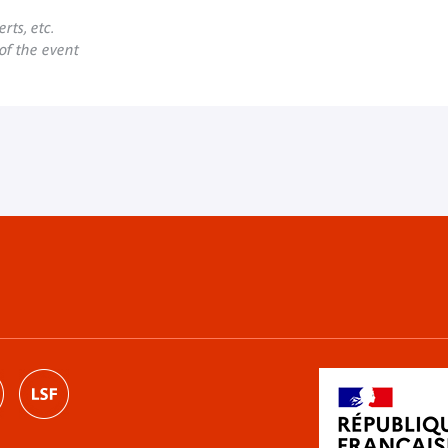
rts, etc.
 of the event