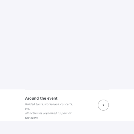
Around the event
Guided tours, workshops, concerts,
etc.
all activities organized as part of
the event