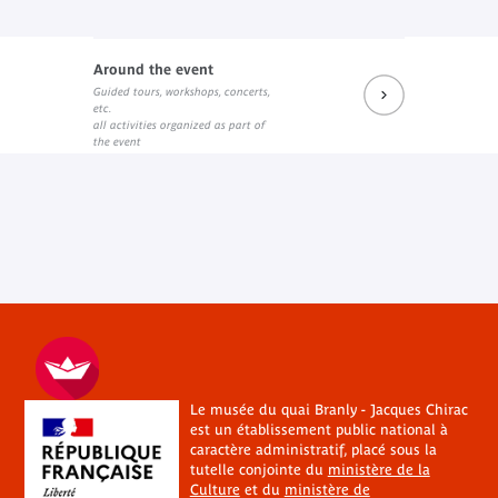
Around the event
Guided tours, workshops, concerts,
etc.
all activities organized as part of
the event
Le musée du quai Branly - Jacques Chirac
est un établissement public national à
caractère administratif, placé sous la
tutelle conjointe du
ministère de la
Culture
et du
ministère de