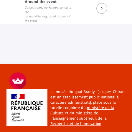
Around the event
Guided tours, workshops, concerts,
etc.
all activities organized as part of
the event
Le musée du quai Branly - Jacques Chirac
est un établissement public national à
caractère administratif, placé sous la
tutelle conjointe du
ministère de la
Culture
et du
ministère de
l'Enseignement supérieur, de la
Recherche et de l'Innovation
.