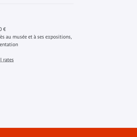
0 €
cès au musée et à ses expositions,
sentation
l rates