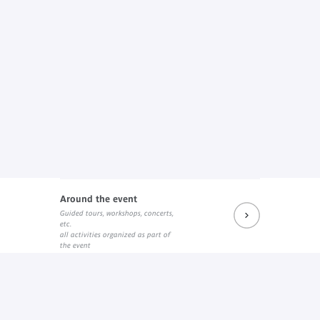
Around the event
Guided tours, workshops, concerts,
etc.
all activities organized as part of
the event