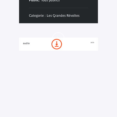
Public:
Tous publics
Categorie : Les Grandes Révoltes
min
audio