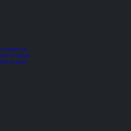
rnées de
ration Française
e au musée