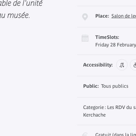
able de l'unité
au musée.
Place:
Salon de l
TimeSlots:
Friday 28 Februar
Accessibility:
Public:
Tous publics
Categorie : Les RDV du s
Kerchache
Gratuit (dans la li