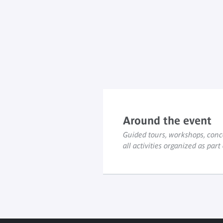
Around the event
Guided tours, workshops, conce
all activities organized as part