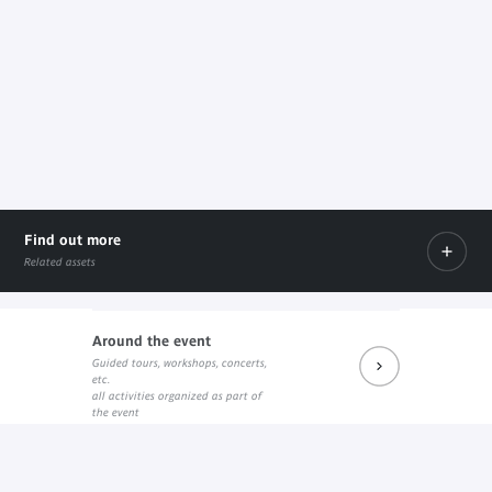
Find out more
Related assets
Around the event
Guided tours, workshops, concerts,
Prochains rendez-vous du salon de lecture JK
Réécouter les dernières rencontres
etc.
External link
External link
all activities organized as part of
the event