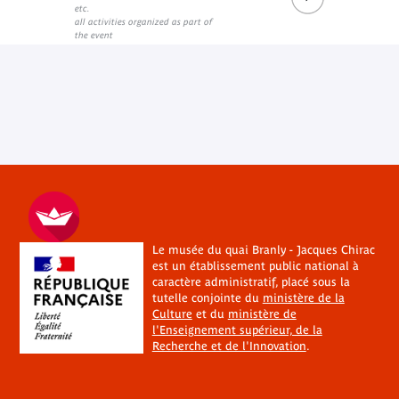
Le catalogue d'exposition "Memoria : récits d’une autre Histoire" che
"Memoria : récits d’une autre Histoire " a
etc.
External link
External link
all activities organized as part of
the event
Le musée du quai Branly - Jacques Chirac
est un établissement public national à
caractère administratif, placé sous la
tutelle conjointe du
ministère de la
Culture
et du
ministère de
l'Enseignement supérieur, de la
Recherche et de l'Innovation
.