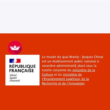
Le musée du quai Branly - Jacques Chirac
est un établissement public national à
caractère administratif, placé sous la
tutelle conjointe du
ministère de la
Culture
et du
ministère de
l'Enseignement supérieur, de la
Recherche et de l'Innovation
.