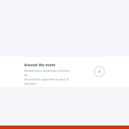
Around the event
Guided tours, workshops, concerts,
etc.
all activities organized as part of
the event