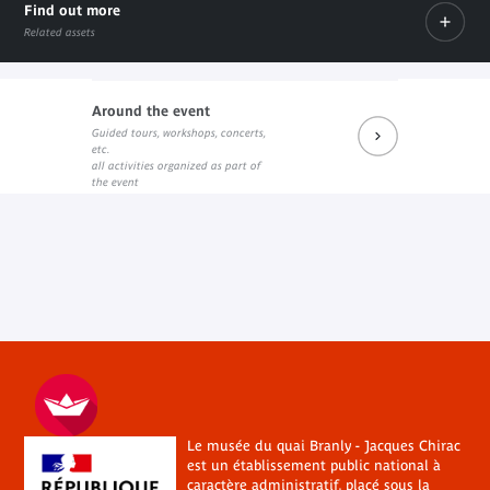
Find out more
Related assets
Around the event
Guided tours, workshops, concerts,
Prochains rendez-vous du salon de lecture JK
Réécouter les dernières rencontres
Prochains événements sur Fa
etc.
External link
External link
External link
all activities organized as part of
the event
Le musée du quai Branly - Jacques Chirac
est un établissement public national à
caractère administratif, placé sous la