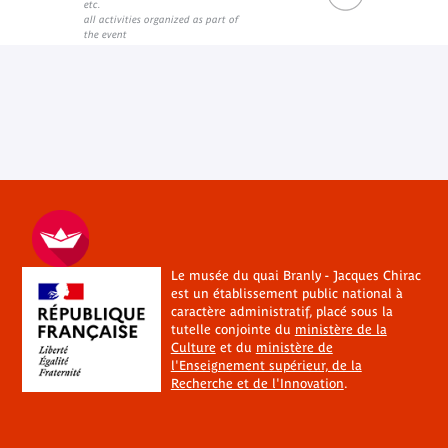
etc.
all activities organized as part of
the event
Le musée du quai Branly - Jacques Chirac
est un établissement public national à
caractère administratif, placé sous la
tutelle conjointe du
ministère de la
Culture
et du
ministère de
l'Enseignement supérieur, de la
Recherche et de l'Innovation
.