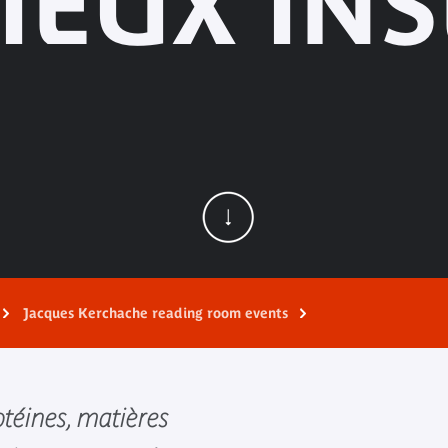
IEUX IN
Jacques Kerchache reading room events
otéines, matières