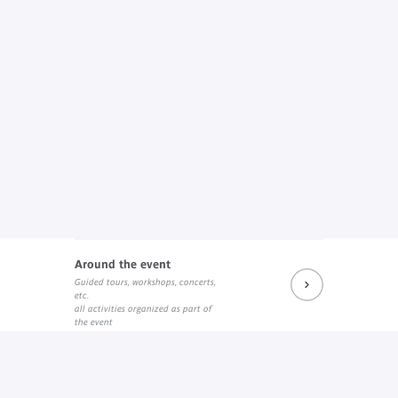
Around the event
Guided tours, workshops, concerts,
etc.
all activities organized as part of
the event