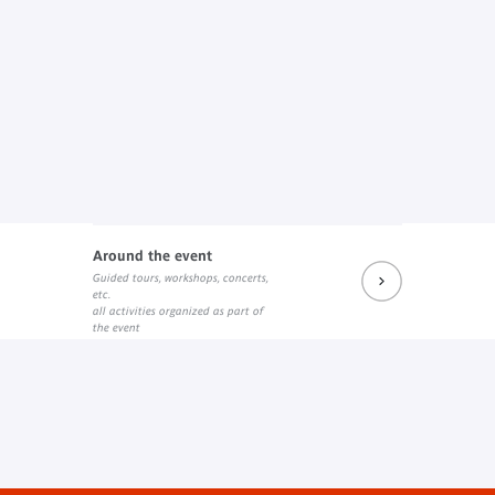
Around the event
Guided tours, workshops, concerts,
etc.
all activities organized as part of
the event