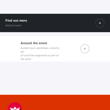
Find out more
Related assets
Around the event
Guided tours, workshops, concerts,
Comité du Film Ethnographique - Festival Jean Rouch
etc.
External link
all activities organized as part of
the event