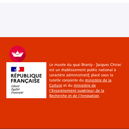
Le musée du quai Branly - Jacques Chirac
est un établissement public national à
caractère administratif, placé sous la
tutelle conjointe du
ministère de la
Culture
et du
ministère de
l'Enseignement supérieur, de la
Recherche et de l'Innovation
.