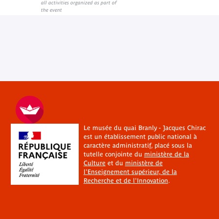
all activities organized as part of
the event
Le musée du quai Branly - Jacques Chirac
est un établissement public national à
caractère administratif, placé sous la
tutelle conjointe du
ministère de la
Culture
et du
ministère de
l'Enseignement supérieur, de la
Recherche et de l'Innovation
.