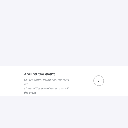
Around the event
Guided tours, workshops, concerts,
etc.
all activities organized as part of
the event