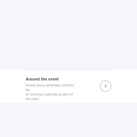
Around the event
Guided tours, workshops, concerts,
etc.
all activities organized as part of
the event