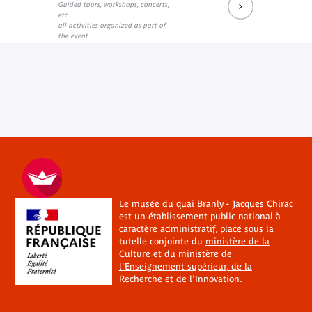
Guided tours, workshops, concerts,
etc.
all activities organized as part of
the event
Le musée du quai Branly - Jacques Chirac
est un établissement public national à
caractère administratif, placé sous la
tutelle conjointe du
ministère de la
Culture
et du
ministère de
l'Enseignement supérieur, de la
Recherche et de l'Innovation
.