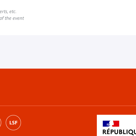
rts, etc.
 of the event