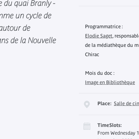
du quai Branly -
mme un cycle de
autour de
Programmatrice :
Elodie Saget
, responsab
ians de la Nouvelle
de la médiathèque du mu
Chirac
Mois du doc :
Image en Bibliothèque
Place:
Salle de c
TimeSlots:
From Wednesday 19