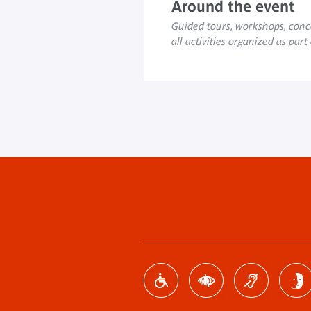
Around the event
Guided tours, workshops, conce
all activities organized as part
Footer
menu