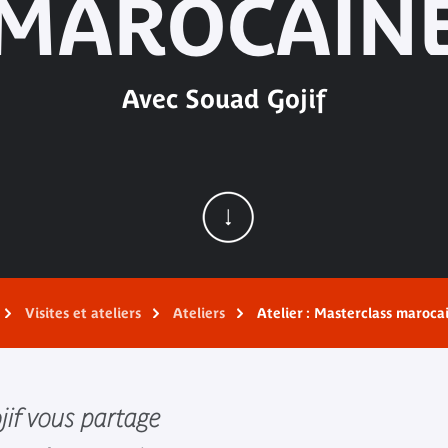
MAROCAIN
Avec Souad Gojif
Visites et ateliers
Ateliers
Atelier : Masterclass maroca
if vous partage