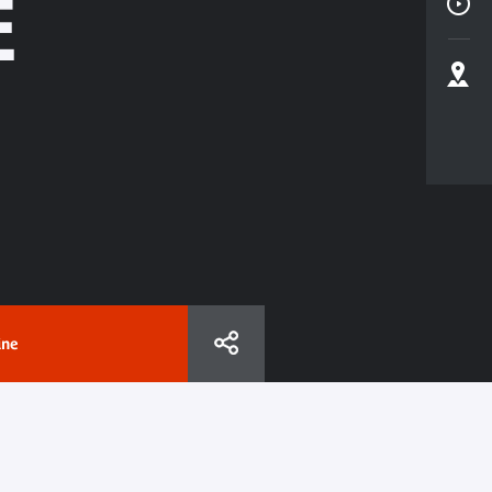
E
ine