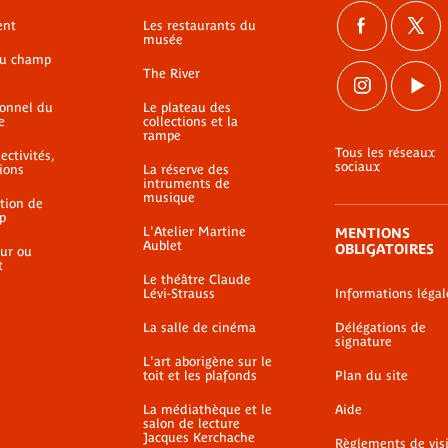
ent
Les restaurants du
musée
du champ
The River
ionnel du
Le plateau des
e
collections et la
rampe
Tous les réseaux
ectivités,
sociaux
ions
La réserve des
intruments de
musique
ation de
p
L'Atelier Martine
MENTIONS
Aublet
OBLIGATOIRES
ur ou
t
Le théâtre Claude
Lévi-Strauss
Informations légal
La salle de cinéma
Délégations de
signature
L'art aborigène sur le
toit et les plafonds
Plan du site
La médiathèque et le
Aide
salon de lecture
Jacques Kerchache
Règlements de vis