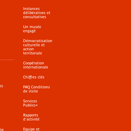
Instances
délibératives et
consultatives
Un musée
engagé
Démocratisation
culturelle et
action
territoriale
Coopération
internationale
Chiffres clés
es
FAQ Conditions
de visite
Services
Publics+
Rapports
d'activité
Equipe et
ite