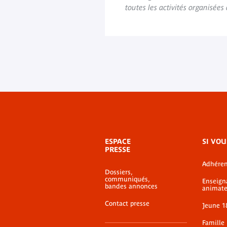
toutes les activités organisée
Menu
ESPACE
SI VOU
de
PRESSE
bas-
Adhéren
de-
Dossiers,
page
communiqués,
Enseign
bandes annonces
animate
Contact presse
Jeune 1
Famille