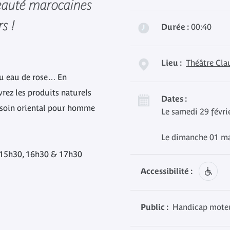
beauté marocaines
s !
Durée :
00:40
Lieu :
Théâtre Cla
 ou eau de rose… En
vrez les produits naturels
Dates :
e soin oriental pour homme
Le samedi 29 févri
Le dimanche 01 ma
 15h30, 16h30 & 17h30
Accessibilité :
Public :
Handicap moteur