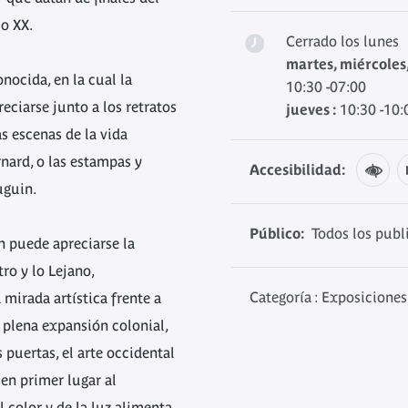
lo XX.
Cerrado los lunes
martes, miércoles
nocida, en la cual la
10:30 -07:00
eciarse junto a los retratos
jueves :
10:30 -10:
s escenas de la vida
rnard, o las estampas y
Accesibilidad:
uguin.
Público:
Todos los publ
n puede apreciarse la
ro y lo Lejano,
Categoría : Exposiciones
mirada artística frente a
 plena expansión colonial,
 puertas, el arte occidental
en primer lugar al
 color y de la luz alimenta