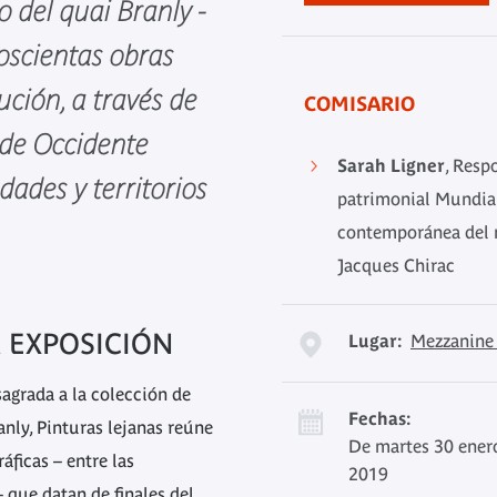
 del quai Branly -
oscientas obras
ución, a través de
COMISARIO
a de Occidente
Sarah Ligner
, Resp
dades y territorios
patrimonial Mundial
contemporánea del m
Jacques Chirac
A EXPOSICIÓN
Lugar:
Mezzanine
agrada a la colección de
Fechas:
anly, Pinturas lejanas reúne
De martes 30 ener
áficas – entre las
2019
 que datan de finales del