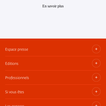
En savoir plus
Espace presse
Editions
Dossiers, communiqués, bandes annonces
Contact presse
Professionnels
Les publications du musée
Si vous êtes
Privatisez les espaces
Expositions itinérantes