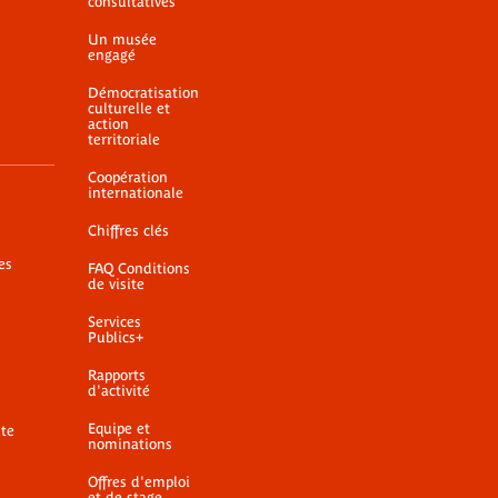
consultatives
Un musée
engagé
Démocratisation
culturelle et
action
territoriale
Coopération
internationale
Chiffres clés
es
FAQ Conditions
de visite
Services
Publics+
Rapports
d'activité
Equipe et
ite
nominations
Offres d'emploi
et de stage