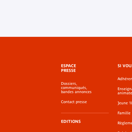
Menu
ESPACE
SI VOU
de
PRESSE
bas-
Adhéren
de-
Dossiers,
page
communiqués,
Enseign
bandes annonces
animate
Contact presse
Jeune 1
Famille
EDITIONS
Règlem