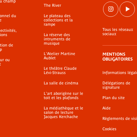
du champ
The River
ionnel du
Le plateau des
e
collections et la
rampe
Tous les réseaux
ectivités,
sociaux
ions
La réserve des
intruments de
musique
ation de
p
L'Atelier Martine
MENTIONS
Aublet
OBLIGATOIRES
ur ou
t
Le théâtre Claude
Lévi-Strauss
Informations légal
La salle de cinéma
Délégations de
signature
L'art aborigène sur le
toit et les plafonds
Plan du site
La médiathèque et le
Aide
salon de lecture
Jacques Kerchache
Règlements de vis
Cookies