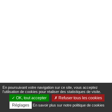
mars 2026
Kwame Akoto. Almighty God Art Works
Presse
L’exposition revient sur le parcours de Kwame Akoto, figure majeure
de la scène artistique ghanéenne, dont l’œuvre singulière conjugue
peinture populaire et engagement spirituel.
Communiqué de presse (1,94 Mi)
En poursuivant votre navigation sur ce site, vous acceptez
l’utilisation de cookies pour réaliser des statistiques de visite.
OK, tout accepter
Refuser tous les cookies
Billetterie
Informations
Agenda
Médias
Réglages
En savoir plus sur notre politique de cookies