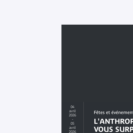
04
avril
Fêtes et événemen
2026
-
L'ANTHROP
05
VOUS SURP
avril
2026