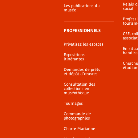
Relais 
Les publications du
social
musée
Profess
tourism
PROFESSIONNELS
CSE, coll
associat
Privatisez les espaces
En situ
handica
Expositions
itinérantes
Cherche
étudian
Demandes de prêts
et dépôt d'œuvres
Consultation des
collections en
muséothèque
Tournages
Commande de
photographies
Charte Marianne