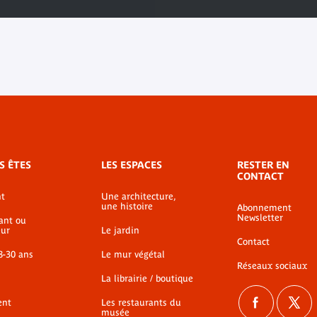
S ÊTES
LES ESPACES
RESTER EN
CONTACT
t
Une architecture,
une histoire
Abonnement
Newsletter
ant ou
ur
Le jardin
Contact
8-30 ans
Le mur végétal
Réseaux sociaux
La librairie / boutique
ent
Les restaurants du
musée