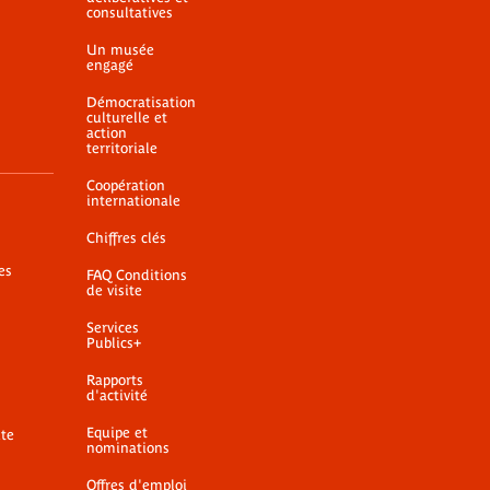
consultatives
Un musée
engagé
Démocratisation
culturelle et
action
territoriale
Coopération
internationale
Chiffres clés
es
FAQ Conditions
de visite
Services
Publics+
Rapports
d'activité
Equipe et
ite
nominations
Offres d'emploi