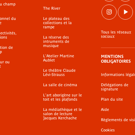
du champ
The River
ionnel du
Le plateau des
e
collections et la
rampe
Tous les réseaux
ectivités,
sociaux
ions
La réserve des
intruments de
musique
ation de
p
L'Atelier Martine
MENTIONS
Aublet
OBLIGATOIRES
ur ou
t
Le théâtre Claude
Lévi-Strauss
Informations légal
La salle de cinéma
Délégations de
signature
L'art aborigène sur le
toit et les plafonds
Plan du site
La médiathèque et le
Aide
salon de lecture
Jacques Kerchache
Règlements de vis
Cookies