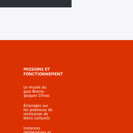
MISSIONS ET
FONCTIONNEMENT
Le musée du
quai Branly -
Jacques Chirac
Éclairages sur
les processus de
restitution de
biens culturels
Instances
délibératives et