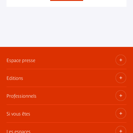
Espace presse
Editions
Dossiers, communiqués, bandes annonces
Contact presse
Professionnels
Les publications du musée
Si vous êtes
Privatisez les espaces
Expositions itinérantes
Les espaces