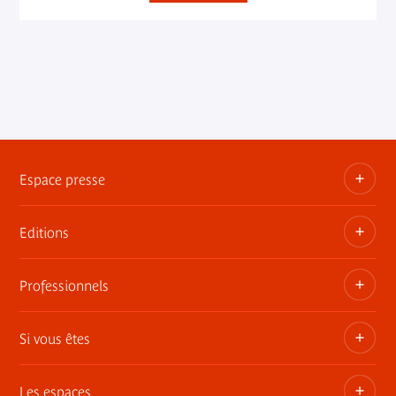
Espace presse
Editions
Dossiers, communiqués, bandes annonces
Contact presse
Professionnels
Les publications du musée
Si vous êtes
Privatisez les espaces
Expositions itinérantes
Les espaces