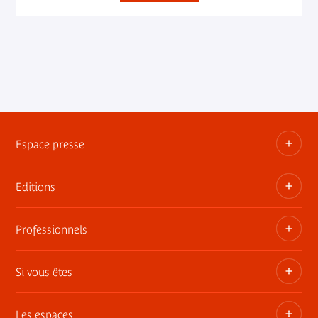
Espace presse
Editions
Dossiers, communiqués, bandes annonces
Contact presse
Professionnels
Les publications du musée
Si vous êtes
Privatisez les espaces
Expositions itinérantes
Les espaces