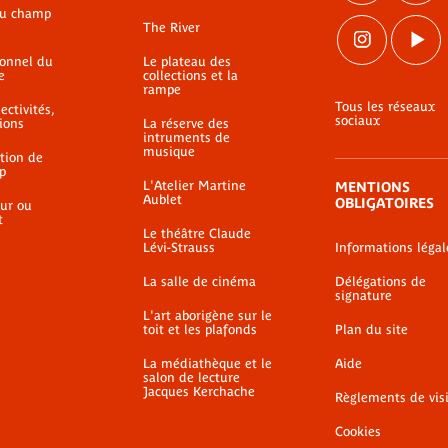
du champ
The River
ionnel du
Le plateau des
e
collections et la
rampe
Tous les réseaux
ectivités,
sociaux
ions
La réserve des
intruments de
musique
ation de
p
L'Atelier Martine
MENTIONS
Aublet
OBLIGATOIRES
ur ou
t
Le théâtre Claude
Lévi-Strauss
Informations légal
La salle de cinéma
Délégations de
signature
L'art aborigène sur le
toit et les plafonds
Plan du site
La médiathèque et le
Aide
salon de lecture
Jacques Kerchache
Règlements de vis
Cookies