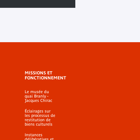
MISSIONS ET
FONCTIONNEMENT
Le musée du
quai Branly -
Jacques Chirac
Éclairages sur
les processus de
restitution de
biens culturels
Instances
délibératives et