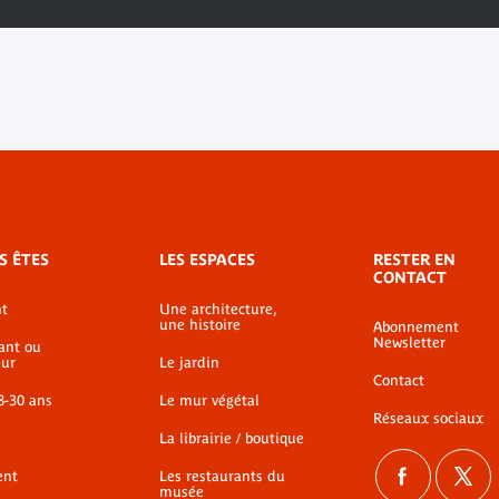
S ÊTES
LES ESPACES
RESTER EN
CONTACT
t
Une architecture,
une histoire
Abonnement
Newsletter
ant ou
ur
Le jardin
Contact
8-30 ans
Le mur végétal
Réseaux sociaux
La librairie / boutique
ent
Les restaurants du
musée