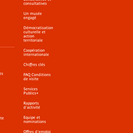
consultatives
Un musée
engagé
Démocratisation
culturelle et
action
territoriale
Coopération
internationale
Chiffres clés
es
FAQ Conditions
de visite
Services
Publics+
Rapports
d'activité
Equipe et
ite
nominations
Offres d'emploi