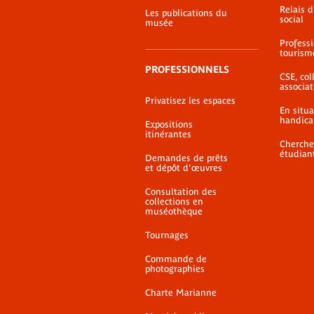
Relais 
Les publications du
social
musée
Profess
tourism
PROFESSIONNELS
CSE, coll
associat
Privatisez les espaces
En situ
handica
Expositions
itinérantes
Cherche
étudian
Demandes de prêts
et dépôt d'œuvres
Consultation des
collections en
muséothèque
Tournages
Commande de
photographies
Charte Marianne