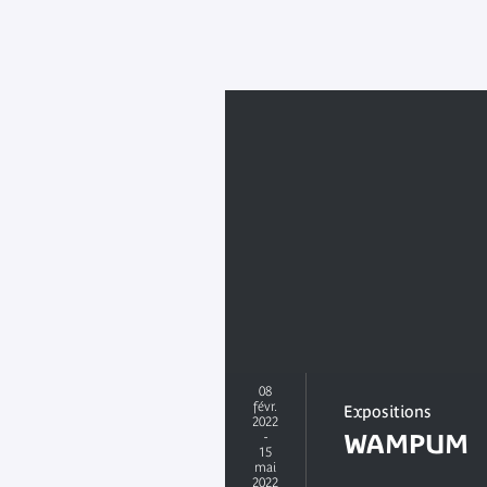
08
févr.
Expositions
2022
-
WAMPUM
15
mai
2022