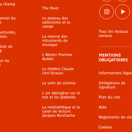
du champ
The River
ionnel du
Le plateau des
e
collections et la
rampe
Tous les réseaux
ectivités,
sociaux
ions
La réserve des
intruments de
musique
ation de
p
L'Atelier Martine
MENTIONS
Aublet
OBLIGATOIRES
ur ou
t
Le théâtre Claude
Lévi-Strauss
Informations légal
La salle de cinéma
Délégations de
signature
L'art aborigène sur le
toit et les plafonds
Plan du site
La médiathèque et le
Aide
salon de lecture
Jacques Kerchache
Règlements de vis
Cookies