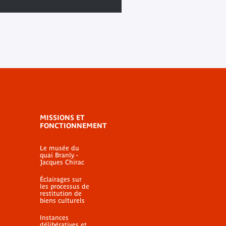
MISSIONS ET
FONCTIONNEMENT
Le musée du
quai Branly -
Jacques Chirac
Éclairages sur
les processus de
restitution de
biens culturels
Instances
délibératives et