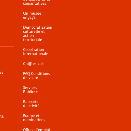
consultatives
Un musée
engagé
Démocratisation
culturelle et
action
territoriale
Coopération
internationale
Chiffres clés
es
FAQ Conditions
de visite
Services
Publics+
Rapports
d'activité
Equipe et
ite
nominations
Offres d'emploi