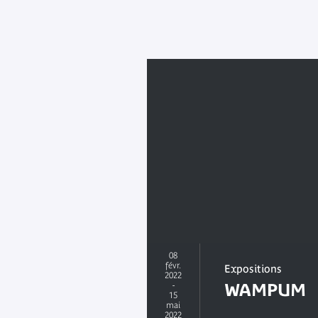
08
févr.
Expositions
2022
-
WAMPUM
15
mai
2022