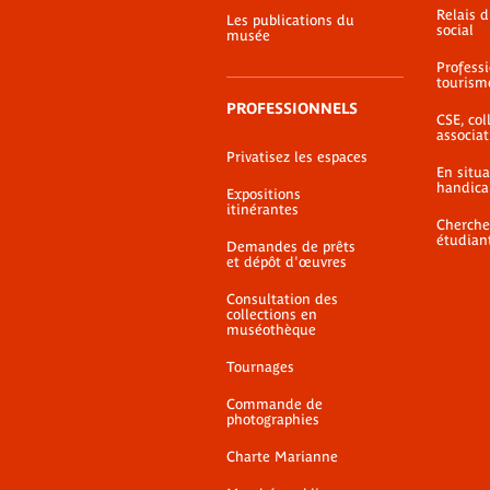
Relais 
Les publications du
social
musée
Profess
tourism
PROFESSIONNELS
CSE, coll
associat
Privatisez les espaces
En situ
handica
Expositions
itinérantes
Cherche
étudian
Demandes de prêts
et dépôt d'œuvres
Consultation des
collections en
muséothèque
Tournages
Commande de
photographies
Charte Marianne