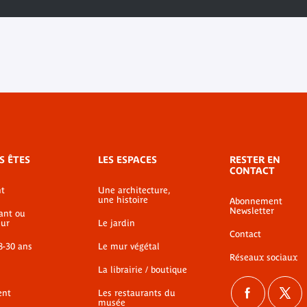
S ÊTES
LES ESPACES
RESTER EN
CONTACT
t
Une architecture,
une histoire
Abonnement
Newsletter
ant ou
ur
Le jardin
Contact
8-30 ans
Le mur végétal
Réseaux sociaux
La librairie / boutique
ent
Les restaurants du
musée