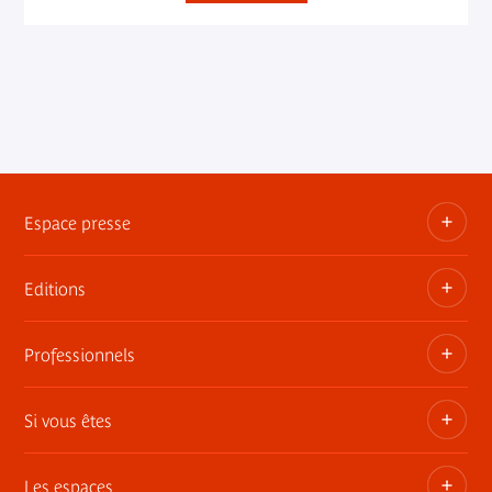
Espace presse
Editions
Dossiers, communiqués, bandes annonces
Contact presse
Professionnels
Les publications du musée
Si vous êtes
Privatisez les espaces
Expositions itinérantes
Les espaces